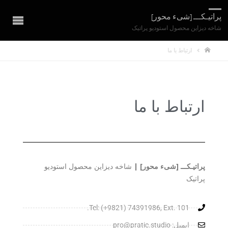
پراتیـکـــ [شیء محور]
شاخه دیزاین محصول استودیو پراتیک
ارتباط با ما
ارتباط با ما
پراتیـکـــ [شیء محور] |
شاخه دیزاین محصول استودیو
پراتیک
Tel: (+9821) 74391986, Ext. 101.
ایمیل: pro@pratic.studio