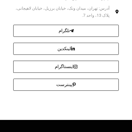
آدرس: تهران، میدان ونک، خیابان برزیل، خیابان لاهیجانی،
پلاک 13، واحد 7.
تلگرام
لینکدین
اینستاگرام
پینترست